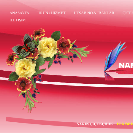
ANASAYFA
ÜRÜN / HIZMET
HESAB NO.& İBANLAR
ÇIÇE
İLETIŞIM
NARİN ÇİÇEKÇİLİK
ESKİŞEH