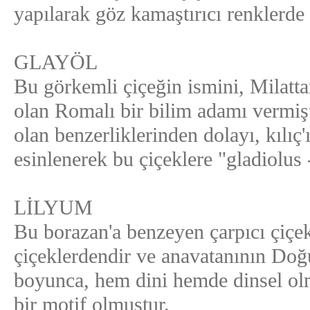
yapılarak göz kamaştırıcı renklerde y
GLAYÖL
Bu görkemli çiçeğin ismini, Milatt
olan Romalı bir bilim adamı vermişti
olan benzerliklerinden dolayı, kılıç'ı
esinlenerek bu çiçeklere "gladiolus -
LİLYUM
Bu borazan'a benzeyen çarpıcı çiçekl
çiçeklerdendir ve anavatanının Doğ
boyunca, hem dini hemde dinsel olm
bir motif olmuştur.