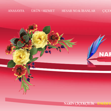
ANASAYFA
ÜRÜN / HIZMET
HESAB NO.& İBANLAR
ÇIÇE
NARİN ÇİÇEKÇİLİK
ESKİŞEH