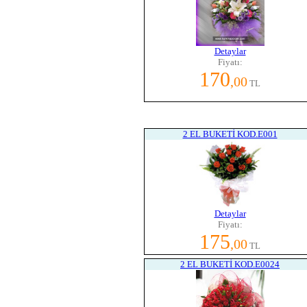
Detaylar
Fiyatı:
170
,00
TL
2 EL BUKETİ KOD.E001
Detaylar
Fiyatı:
175
,00
TL
2 EL BUKETİ KOD.E0024