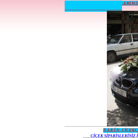
ÇEŞİTLERMİZ &
FİAT
BİLGİLERİ
İÇİ
N A R İ N ÇİÇEK
ÇİÇEK SİPARİŞLERİNİZ İ