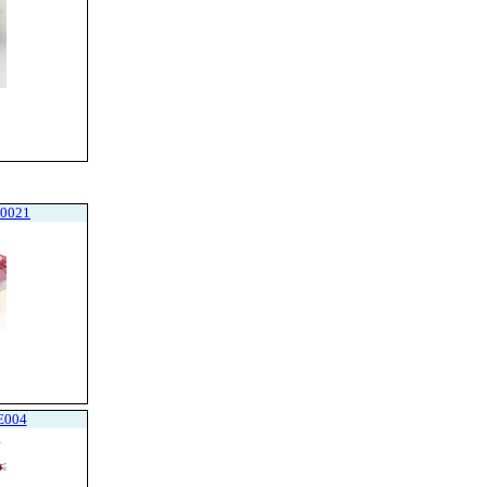
E0021
E004