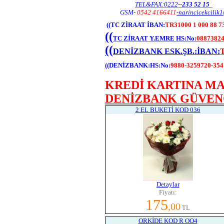
TEL&FAX:
0222--
233 52 15
GSM-
0542 4166411
-narincicekcilik
((TC ZİRAAT İBAN:
TR31000 1 000 88 73
((
TC ZİRAAT Y.EMRE HS:No:
0
887382
((
DENİZBANK ESK.ŞB.
:İBAN:
((
DENİZBANK:HS:No:
9880-3259720-354
KREDİ KARTINA MA
DENİZBANK GÜVEN
2 EL BUKETİ KOD 036
Detaylar
Fiyatı:
175
,00
TL
ORKİDE KOD R OO4