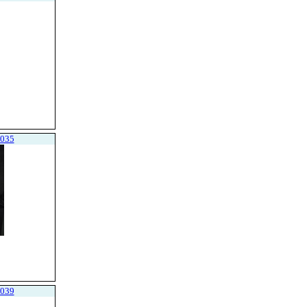
035
039