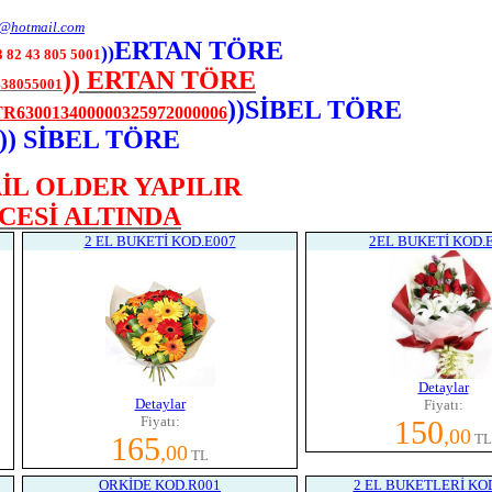
1@hotmail.com
ERTAN TÖRE
))
 82 43 805 5001
)) ERTAN TÖRE
438055001
))SİBEL TÖRE
TR630013400000325972000006
)) SİBEL TÖRE
İL OLDER YAPILIR
CESİ ALTINDA
2 EL BUKETİ KOD.E007
2EL BUKETİ KOD.
Detaylar
Detaylar
Fiyatı:
Fiyatı:
150
,00
165
TL
,00
TL
ORKİDE KOD.R001
2 EL BUKETLERİ KO