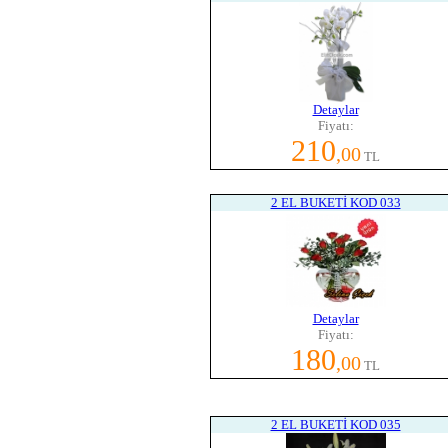
Detaylar
Fiyatı:
210
,00
TL
2 EL BUKETİ KOD 033
Detaylar
Fiyatı:
180
,00
TL
2 EL BUKETİ KOD 035