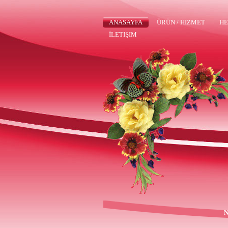
ANASAYFA
ÜRÜN / HIZMET
HE
İLETIŞIM
N