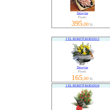
Detaylar
Fiyatı:
395
,00
TL
2 EL BUKETİ KOD.E012
Detaylar
Fiyatı:
165
,00
TL
2 EL BUKETİ KOD.E016