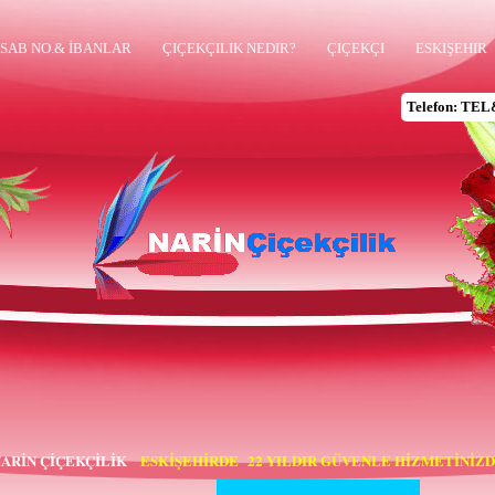
SAB NO.& İBANLAR
ÇIÇEKÇILIK NEDIR?
ÇIÇEKÇI
ESKIŞEHIR
Telefon: TEL
ARİN ÇİÇEKÇİLİK
ESKİŞEHİRDE  
22
 YILDIR GÜVENLE HİZMETİNİZ