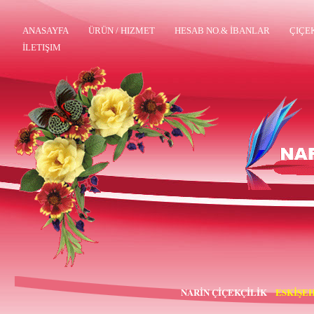
ANASAYFA
ÜRÜN / HIZMET
HESAB NO.& İBANLAR
ÇIÇE
İLETIŞIM
NARİN ÇİÇEKÇİLİK
ESKİŞEH