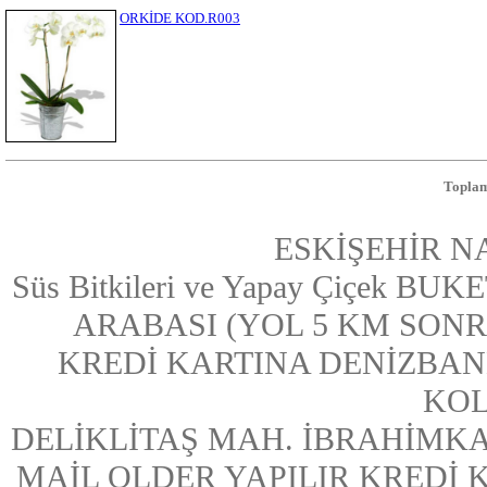
ORKİDE KOD.R003
Toplam
ESKİŞEHİR N
Süs Bitkileri ve Yapay Çiçek
ARABASI (YOL 5 KM SONRASI
KREDİ KARTINA DENİZBAN
KOL
DELİKLİTAŞ MAH. İBRAHİMKA
MAİL OLDER YAPILIR KREDİ