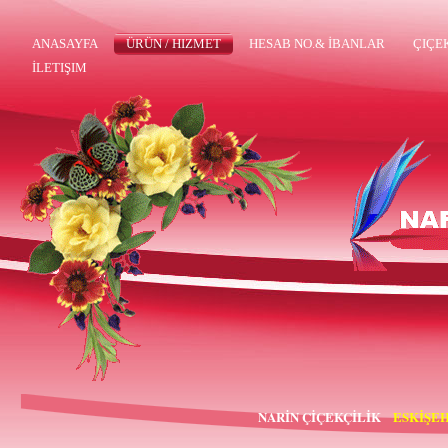
ANASAYFA
ÜRÜN / HIZMET
HESAB NO.& İBANLAR
ÇIÇE
İLETIŞIM
NARİN ÇİÇEKÇİLİK
ESKİŞEH