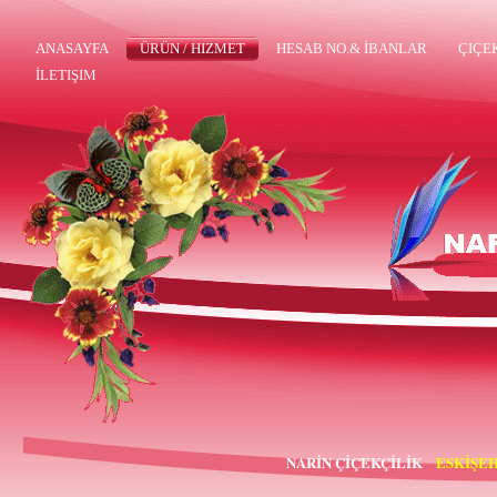
ANASAYFA
ÜRÜN / HIZMET
HESAB NO.& İBANLAR
ÇIÇE
İLETIŞIM
NARİN ÇİÇEKÇİLİK
ESKİŞEH