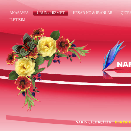
ANASAYFA
ÜRÜN / HIZMET
HESAB NO.& İBANLAR
ÇIÇE
İLETIŞIM
NARİN ÇİÇEKÇİLİK
ESKİŞEH